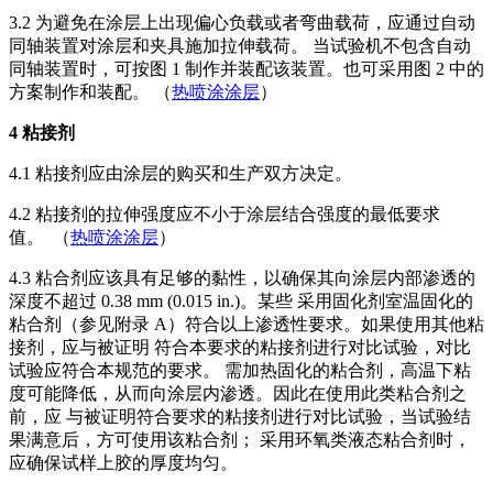
3.2 为避免在涂层上出现偏心负载或者弯曲载荷，应通过自动
同轴装置对涂层和夹具施加拉伸载荷。 当试验机不包含自动
同轴装置时，可按图 1 制作并装配该装置。也可采用图 2 中的
方案制作和装配。 （
热喷涂涂层
）
4 粘接剂
4.1 粘接剂应由涂层的购买和生产双方决定。
4.2 粘接剂的拉伸强度应不小于涂层结合强度的最低要求
值。 （
热喷涂涂层
）
4.3 粘合剂应该具有足够的黏性，以确保其向涂层内部渗透的
深度不超过 0.38 mm (0.015 in.)。某些 采用固化剂室温固化的
粘合剂（参见附录 A）符合以上渗透性要求。如果使用其他粘
接剂，应与被证明 符合本要求的粘接剂进行对比试验，对比
试验应符合本规范的要求。 需加热固化的粘合剂，高温下粘
度可能降低，从而向涂层内渗透。因此在使用此类粘合剂之
前，应 与被证明符合要求的粘接剂进行对比试验，当试验结
果满意后，方可使用该粘合剂； 采用环氧类液态粘合剂时，
应确保试样上胶的厚度均匀。