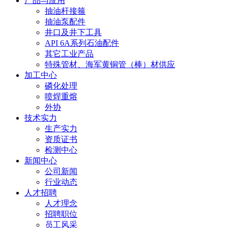
产品与应用
抽油杆接箍
抽油泵配件
井口及井下工具
API 6A系列石油配件
其它工业产品
特殊管材、海军黄铜管（棒）材供应
加工中心
磷化处理
喷焊重熔
外协
技术实力
生产实力
资质证书
检测中心
新闻中心
公司新闻
行业动态
人才招聘
人才理念
招聘职位
员工风采