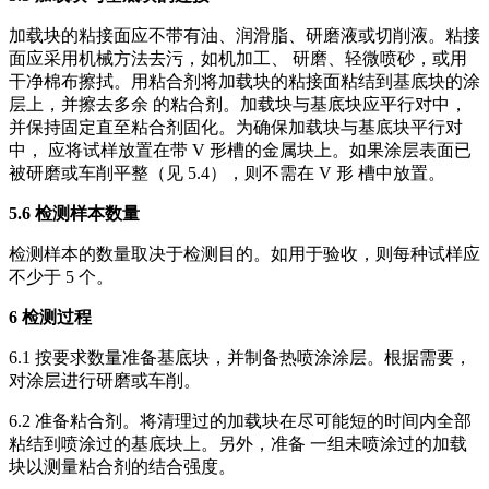
加载块的粘接面应不带有油、润滑脂、研磨液或切削液。粘接
面应采用机械方法去污，如机加工、 研磨、轻微喷砂，或用
干净棉布擦拭。用粘合剂将加载块的粘接面粘结到基底块的涂
层上，并擦去多余 的粘合剂。加载块与基底块应平行对中，
并保持固定直至粘合剂固化。为确保加载块与基底块平行对
中， 应将试样放置在带 V 形槽的金属块上。如果涂层表面已
被研磨或车削平整（见 5.4），则不需在 V 形 槽中放置。
5.6 检测样本数量
检测样本的数量取决于检测目的。如用于验收，则每种试样应
不少于 5 个。
6 检测过程
6.1 按要求数量准备基底块，并制备热喷涂涂层。根据需要，
对涂层进行研磨或车削。
6.2 准备粘合剂。将清理过的加载块在尽可能短的时间内全部
粘结到喷涂过的基底块上。另外，准备 一组未喷涂过的加载
块以测量粘合剂的结合强度。