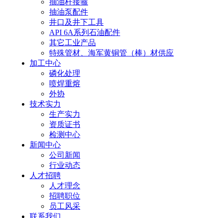
抽油杆接箍
抽油泵配件
井口及井下工具
API 6A系列石油配件
其它工业产品
特殊管材、海军黄铜管（棒）材供应
加工中心
磷化处理
喷焊重熔
外协
技术实力
生产实力
资质证书
检测中心
新闻中心
公司新闻
行业动态
人才招聘
人才理念
招聘职位
员工风采
联系我们