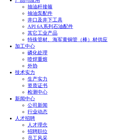
产品与应用
抽油杆接箍
抽油泵配件
井口及井下工具
API 6A系列石油配件
其它工业产品
特殊管材、海军黄铜管（棒）材供应
加工中心
磷化处理
喷焊重熔
外协
技术实力
生产实力
资质证书
检测中心
新闻中心
公司新闻
行业动态
人才招聘
人才理念
招聘职位
员工风采