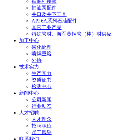
抽油杆接箍
抽油泵配件
井口及井下工具
API 6A系列石油配件
其它工业产品
特殊管材、海军黄铜管（棒）材供应
加工中心
磷化处理
喷焊重熔
外协
技术实力
生产实力
资质证书
检测中心
新闻中心
公司新闻
行业动态
人才招聘
人才理念
招聘职位
员工风采
联系我们