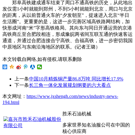
郑阜高铁建成通车结束了周口不通高铁的历史，从此地出
发仅需1小时就能到郑州，不到5小时就能到北京，周口与北京
的距离，从以前普通火车的“夕发朝至”，提速进入北京“半日
生活圈”。更重要的是，这进一步完善区域高铁路网结构，加
快形成河南“米”字形高铁格局。其向东与同日开通运营的京港
高铁商丘至合肥段相连，形成豫皖两省间互联互通的快速客运
通道，并通过合肥连接合宁高铁、合福高铁，进一步密切我国
中原地区与东南沿海地区的联系。(记者王璐）
本文转载自网络,如有侵权,请联系删除
上一条
中国10月精炼铜产量86.8万吨 同比增长17.9%
下一条
长三角一体化发展规划纲要的六大看点
本文网址：
https://www.jxshengh.com/news/industry-news-
194.html
胜禾石油机械
多家世界知名油服公司在中国的
核心供应商