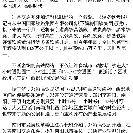
多地进入“高铁时代”。
这是交通基建加速“补短板”的一个缩影。《经济参考报》
记者从中国国家铁路集团有限公司(以下简称国铁集团)获悉，
接下来的一个月，还将有京港高铁昌赣段、成贵高铁、黔常铁
路、张大高铁、张呼高铁、京张高铁、崇礼铁路、徐盐铁路、
连镇铁路董淮段等多条铁路开通。到今年年底，全国铁路营业
里程将达到13.9万公里以上，其中高铁3.5万公里，居世界第
一。
不断密织的高铁网络，不仅让许多城市与地域陆续进入“1
小时通勤圈”“2小时生活圈”和“8小时交通圈”，更激活了区域
经济尤其是中西部协调发展的新动能。
据了解，郑渝高铁是我国“八纵八横”高速铁路网中西部地
区间的便捷联系通道，郑襄段开通运营后，郑州至襄阳、南
阳、平顶山之间分别只要1小时45分、1小时9分、47分钟可
达，大大压缩河南与湖北西北部地区主要城市间的时空距离，
也带来了新的发展机遇，进而重构原有的产业发展格局。
南阳市发展改革委主任乔长恩介绍，郑渝高铁的开通，在
改善南阳交通条件、提升南阳城市品位、加快产业转型升级、