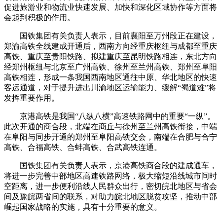
促进旅游业和物流业快速发展、加快和深化区域协作等方面将
会起到积极的作用。
国铁集团有关负责人表示，目前襄阳至万州段正在建设，
郑渝高铁全线建成开通后，西南方向经重庆枢纽与成都至重庆
高铁、重庆至贵阳铁路、拟建重庆至昆明铁路相连，东北方向
经郑州枢纽与北京至广州高铁、徐州至兰州高铁、郑州至阜阳
高铁相连，形成一条我国西南地区通往中原、华北地区的快速
客运通道，对于提升进出川渝地区运输能力、缓解“蜀道难”将
发挥重要作用。
京港高铁是我国“八纵八横”高速铁路网中的重要“一纵”。
此次开通的商合段，北端在商丘与徐州至兰州高铁衔接，中端
在阜阳与同步开通的郑州至阜阳高铁交会，南端在合肥与合宁
高铁、合福高铁、合蚌高铁、合武高铁连通。
国铁集团有关负责人表示，京港高铁商合段的建成通车，
将进一步完善中部地区高速铁路网络，极大缩短沿线城市间时
空距离，进一步便利沿线人民群众出行，密切皖北地区与省会
间及豫皖两省间的联系，对助力皖北地区脱贫攻坚，推动中部
崛起国家战略的实施，具有十分重要的意义。