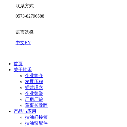
联系方式
0573-82796588
语言选择
中文
EN
首页
关于胜禾
企业简介
发展历程
经营理念
企业荣誉
厂房厂貌
董事长致辞
产品与应用
抽油杆接箍
抽油泵配件