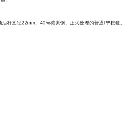
抽油杆直径22mm、40号碳素钢、正火处理的普通Ⅰ型接箍。