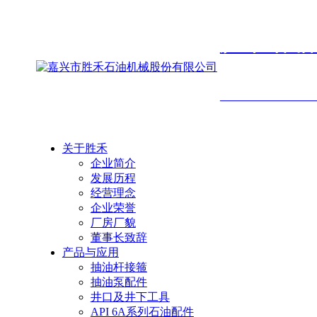
胜禾石
SHENGHE PETROLEU
关于胜禾
企业简介
发展历程
经营理念
企业荣誉
厂房厂貌
董事长致辞
产品与应用
抽油杆接箍
抽油泵配件
井口及井下工具
API 6A系列石油配件